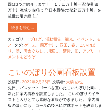
回は3つご紹介します
１．四万十川一斉清掃 四
万十川流域５市町は「”日本最後の清流”四万十川」を
後世に引き継 […]
続きを読む…
カテゴリー:
ブログ
、
活動報告
、
観光
、
イベント
、
モ
ノ
タグ:
ゲーム
、
四万十川
、
四国
、
春
、
こいのぼ
り
、
朝
、
田舎ぐらし
、
川渡し
、
清掃
、
初
、
アプリ
コ
メントをどうぞ
こいのぼり公園看板設置
投稿日:
2022年2月25日
投稿者:
大橋 紗也
先日、バスケットゴールを置いたこいのぼり公園に、
新たに案内看板を設置しました。 こいのぼりのイラ
ストも入りとても素敵な看板ができました。 案内看
板のほかにも、ゴールの後ろに防球ネットを設置しま