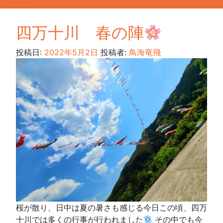
四万十川 春の陣
投稿日:
2022年5月2日
投稿者:
鳥海竜飛
桜が散り、日中は夏の暑さも感じる今日この頃、四万
十川では多くの行事が行われました
その中でも今