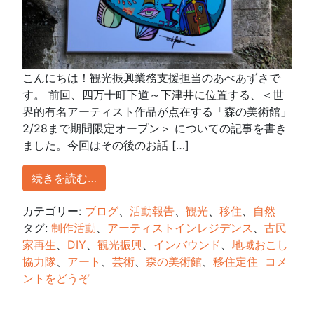
こんにちは！観光振興業務支援担当のあべあずさで
す。 前回、四万十町下道～下津井に位置する、＜世
界的有名アーティスト作品が点在する「森の美術館」
2/28まで期間限定オープン＞ についての記事を書き
ました。今回はその後のお話 […]
続きを読む…
カテゴリー:
ブログ
、
活動報告
、
観光
、
移住
、
自然
タグ:
制作活動
、
アーティストインレジデンス
、
古民
家再生
、
DIY
、
観光振興
、
インバウンド
、
地域おこし
協力隊
、
アート
、
芸術
、
森の美術館
、
移住定住
コメ
ントをどうぞ