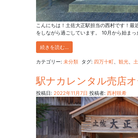
こんにちは！土佐大正駅担当の西村です！最
をしながら過ごしています。 10月から始まっ
続きを読む…
カテゴリー:
未分類
タグ:
四万十町
、
観光
、
駅ナカレンタル売店オ
投稿日:
2022年11月7日
投稿者:
西村咲希