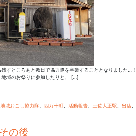
も残すところあと数日で協力隊を卒業することとなりました…！
地域のお祭りに参加したりと、 […]
:
地域おこし協力隊
、
四万十町
、
活動報告
、
土佐大正駅
、
出店
その後