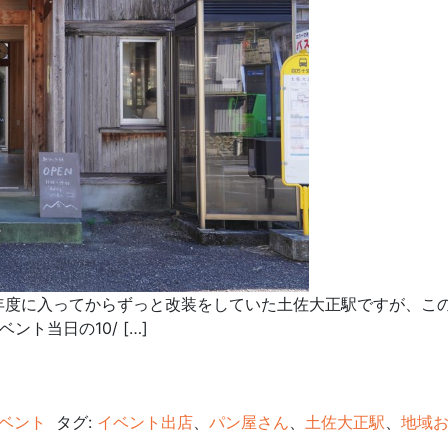
年度に入ってからずっと改装をしていた土佐大正駅ですが、こ
ト当日の10/ […]
ベント
タグ:
イベント出店
、
パン屋さん
、
土佐大正駅
、
地域