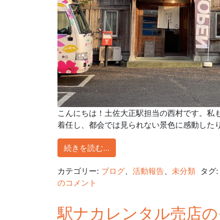
こんにちは！土佐大正駅担当の西村です。私
着任し、都会では見られない景色に感動したり
続きを読む…
カテゴリー:
ブログ
、
活動報告
、
未分類
タグ
のコメント
駅ナカレンタル売店の