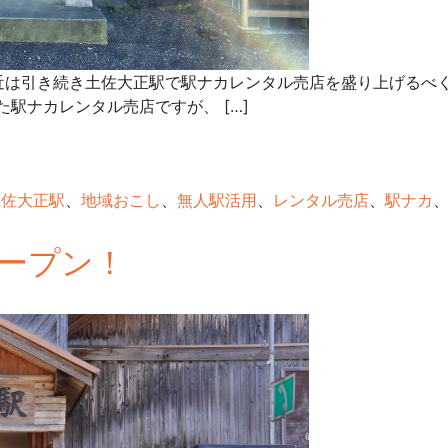
近は引き続き土佐大正駅で駅ナカレンタル売店を盛り上げるべ
た駅ナカレンタル売店ですが、 […]
土佐大正駅
、
地域おこし
、
無人駅活用
、
レンタル売店
、
駅ナカ
ープン！