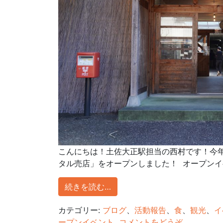
こんにちは！土佐大正駅担当の西村です！今
タル売店」をオープンしました！ オープンイベン
続きを読む…
カテゴリー:
ブログ
、
活動報告
、
食
、
観光
、
イ
ープンイベント
コメントをどうぞ