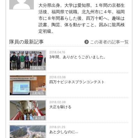
大分県出身。大学は愛知県。１年間の京都生
活後、福岡県で就職。北九州市に４年。福岡
市に８年間暮らした後、四万十町へ。趣味は
読書、陶芸、体を動かすこと。因みに龍馬検
定初級。
隊員の最新記事
この著者の記事一覧
2018.04.16
3年間、ありがとうございました。
活動報告
2018.03.06
四万十ビジネスプランコンテスト
活動報告
2018.02.08
大正を駆ける
未分類
2018.01.25
あと少しなのに…