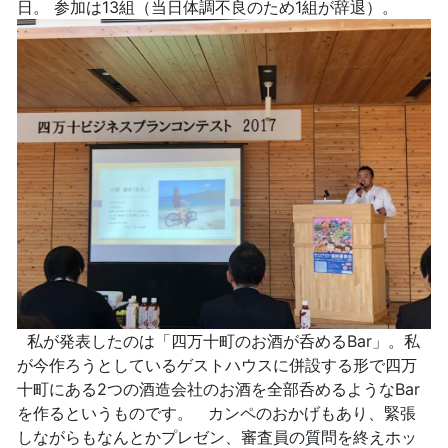
日。 参加は13組（当日体調不良のため1組が辞退）。
私が発表したのは「四万十町のお酒が呑めるBar」。私
が今作ろうとしているゲストハウスに併設する形で四万
十町にある2つの酒造会社のお酒を全部呑めるようなBar
を作るというものです。 カンペのおかげもあり、緊張
しながらもなんとかプレゼン、審査員の質問を終えホッ