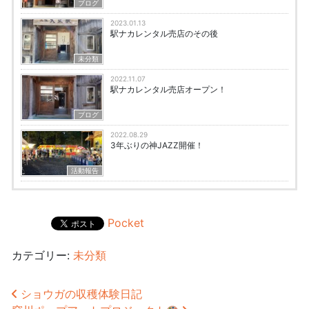
ブログ
2023.01.13
駅ナカレンタル売店のその後
未分類
2022.11.07
駅ナカレンタル売店オープン！
ブログ
2022.08.29
3年ぶりの神JAZZ開催！
活動報告
Pocket
カテゴリー:
未分類
投稿ナビゲーション
ショウガの収穫体験日記