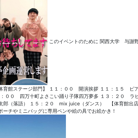
このイベントのために 関西大学 与謝
体育館ステージ部門】 １１：００ 開演挨拶 １１：１５ ピ
３：００ 四万十町よさこい踊り子隊四万夢多 １３：２０ ラ
郎（落語） １５：２０ mix juice（ダンス） 【体育館
⇒ポーチやミニバッグに専用ペンや絵の具でお絵かき！