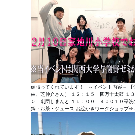
頑張ってくれています！ ～イベント内容～ 【
由、芝伸介さん） １２：１５ 四万十太鼓 １
０ 劇団しまんと １５：００ ４００１０亭洗太
鍋・お茶・ジュース お絵かきワークショップ