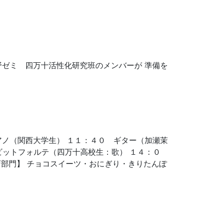
野ゼミ 四万十活性化研究班のメンバーが 準備を
アノ（関西大学生） １１：４０ ギター（加瀬茉
ビットフォルテ（四万十高校生：歌） １４：０
出店部門】 チョコスイーツ・おにぎり・きりたんぽ