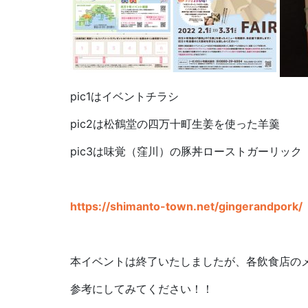
pic1はイベントチラシ
pic2は松鶴堂の四万十町生姜を使った羊羹
pic3は味覚（窪川）の豚丼ローストガーリック
https://shimanto-town.net/gingerandpork/
本イベントは終了いたしましたが、各飲食店の
参考にしてみてください！！