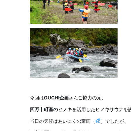
今回は
OUCHI企画
さんご協力の元、
四万十町産のヒノキ
を活用した
ヒノキサウナ
を
当日の天候はあいにくの豪雨（
）でしたが、