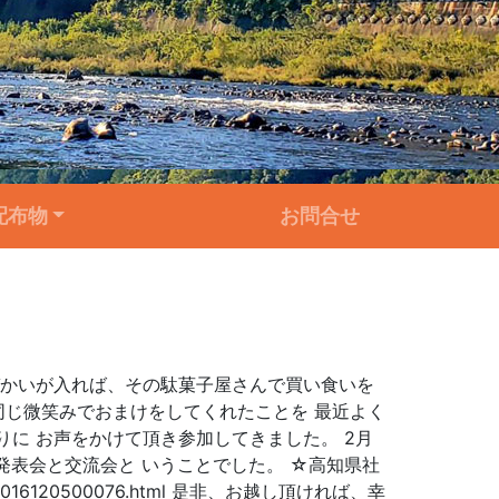
配布物
お問合せ
づかいが入れば、その駄菓子屋さんで買い食いを
同じ微笑みでおまけをしてくれたことを 最近よく
に お声をかけて頂き参加してきました。 2月
前発表会と交流会と いうことでした。 ☆高知県社
/2016120500076.html 是非、お越し頂ければ、幸