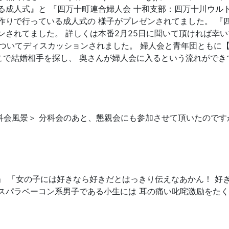
る成人式』と 『四万十町連合婦人会 十和支部：四万十川ウル
作りで行っている成人式の 様子がプレゼンされてました。 『
ンされてました。 詳しくは本番2月25日に聞いて頂ければ幸
後についてディスカッションされました。 婦人会と青年団ともに
で結婚相手を探し、 奥さんが婦人会に入るという流れができ
科会風景＞ 分科会のあと、懇親会にも参加させて頂いたのです
」 「女の子には好きなら好きだとはっきり伝えなあかん！ 好
るアスパラベーコン系男子である小生には 耳の痛い叱咤激励をた