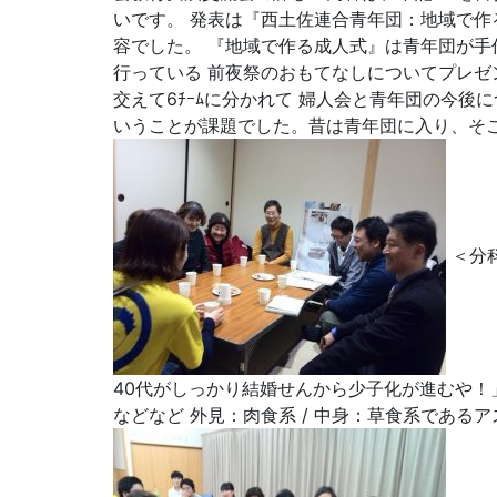
いです。 発表は『西土佐連合青年団：地域で作
容でした。 『地域で作る成人式』は青年団が手
行っている 前夜祭のおもてなしについてプレゼ
交えて6ﾁｰﾑに分かれて 婦人会と青年団の今
いうことが課題でした。昔は青年団に入り、そこ
＜分
40代がしっかり結婚せんから少子化が進むや！
などなど 外見：肉食系 / 中身：草食系であ