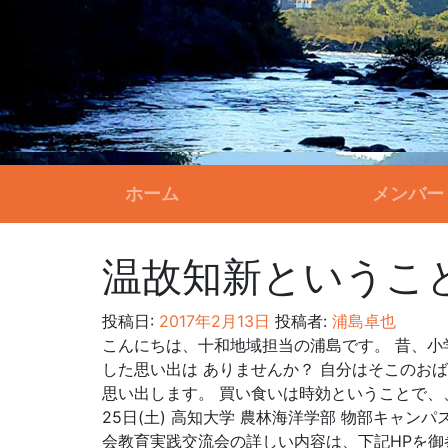
ホーム
メンバー
温故知新というこ
投稿日:
2017年2月13日
投稿者:
浦島卓也
こんにちは、十和地域担当の浦島です。 昔、小
した思い出は ありませんか？ 自分はそこのお
思い出します。 買い食いは時効ということで、
25日(土) 高知大学 農林海洋学部 物部キャ
会教育実践交流会の詳しい内容は、下記HPを御参照ください☆ h