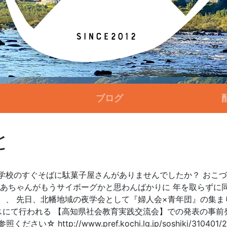
ブログ
と
学校のすぐそばに駄菓子屋さんがありませんでしたか？ おこ
ばあちゃんがもうサイボーグかと思わんばかりに 年を取らずに
、、 先日、北幡地域の夜学会として『婦人会×青年団』の集まり
ンパスにて行われる 【高知県社会教育実践交流会】での発表の事
ttp://www.pref.kochi.lg.jp/soshiki/310401