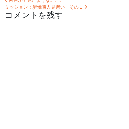
投稿ナビゲーション
何処かで見たような。。。
ミッション：炭焼職人見習い その１
コメントを残す