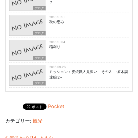
７
ブログ
2016.10.10
秋の恵み
ブログ
2016.10.04
稲刈り
ブログ
2016.09.26
ミッション：炭焼職人見習い その３ ‐原木調
達編２‐
ブログ
Pocket
カテゴリー:
観光