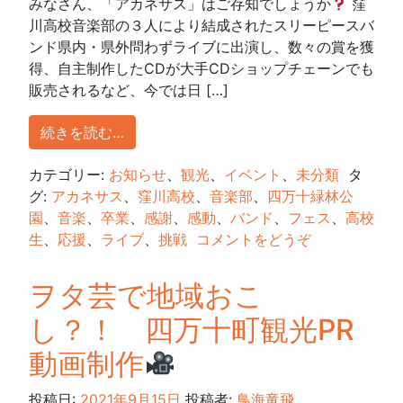
みなさん、「アカネサス」はご存知でしょうか
窪
川高校音楽部の３人により結成されたスリーピースバ
ンド県内・県外問わずライブに出演し、数々の賞を獲
得、自主制作したCDが大手CDショップチェーンでも
販売されるなど、今では日 […]
続きを読む…
カテゴリー:
お知らせ
、
観光
、
イベント
、
未分類
タ
グ:
アカネサス
、
窪川高校
、
音楽部
、
四万十緑林公
園
、
音楽
、
卒業
、
感謝
、
感動
、
バンド
、
フェス
、
高校
生
、
応援
、
ライブ
、
挑戦
コメントをどうぞ
ヲタ芸で地域おこ
し？！ 四万十町観光PR
動画制作
投稿日:
2021年9月15日
投稿者:
鳥海竜飛