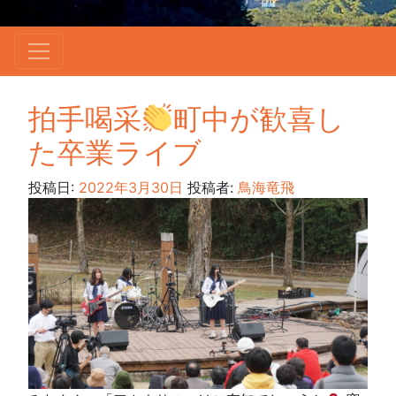
拍手喝采
町中が歓喜し
た卒業ライブ
投稿日:
2022年3月30日
投稿者:
鳥海竜飛