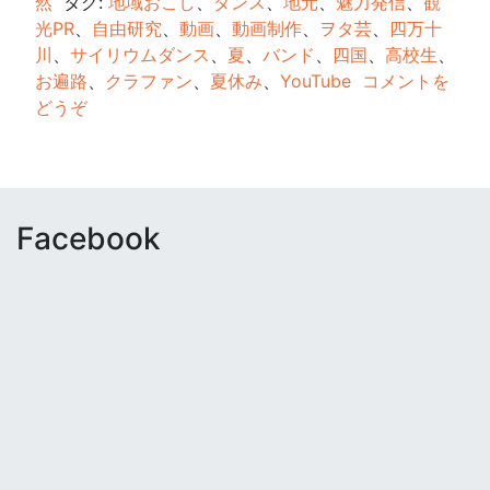
然
タグ:
地域おこし
、
ダンス
、
地元
、
魅力発信
、
観
光PR
、
自由研究
、
動画
、
動画制作
、
ヲタ芸
、
四万十
川
、
サイリウムダンス
、
夏
、
バンド
、
四国
、
高校生
、
お遍路
、
クラファン
、
夏休み
、
YouTube
コメントを
どうぞ
Facebook