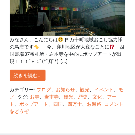
みなさん、こんにちは
四万十町地域おこし協力隊
の鳥海です
今、窪川地区が大変なことに
四
国霊場37番札所・岩本寺を中心にポップアートが出
現！！！ﾟ+｡:.ﾟ(*ﾟДﾟ*) […]
続きを読む…
カテゴリー:
ブログ
、
お知らせ
、
観光
、
イベント
、
モ
ノ
タグ:
お寺
、
岩本寺
、
観光
、
歴史
、
文化
、
アー
ト
、
ポップアート
、
四国
、
四万十
、
お遍路
コメント
をどうぞ