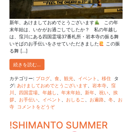
新年、あけましておめでとうございます
この年
末年始は、いかがお過ごしでしたか？ 私の年越し
は、窪川にある四国霊場37番札所・岩本寺の振る舞
いそばのお手伝いをさせていただきました
この振
る舞 […]
続きを読む…
カテゴリー:
ブログ
、
食
、
観光
、
イベント
、
移住
タ
グ:
あけましておめでとうございます
、
岩本寺
、
窪
川
、
四国霊場
、
年越し
、
年末年始
、
新年
、
祝い
、
挨
拶
、
お手伝い
、
イベント
、
おしるこ
、
お遍路
、
冬
、
お
寺
コメントをどうぞ
!SHIMANTO SUMMER