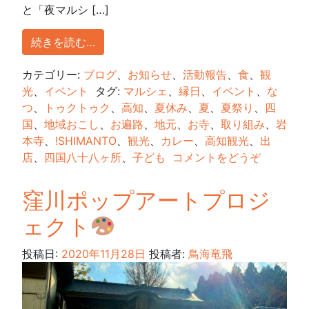
と「夜マルシ […]
続きを読む…
カテゴリー:
ブログ
、
お知らせ
、
活動報告
、
食
、
観
光
、
イベント
タグ:
マルシェ
、
縁日
、
イベント
、
な
つ
、
トゥクトゥク
、
高知
、
夏休み
、
夏
、
夏祭り
、
四
国
、
地域おこし
、
お遍路
、
地元
、
お寺
、
取り組み
、
岩
本寺
、
!SHIMANTO
、
観光
、
カレー
、
高知観光
、
出
店
、
四国八十八ヶ所
、
子ども
コメントをどうぞ
窪川ポップアートプロジ
ェクト
投稿日:
2020年11月28日
投稿者:
鳥海竜飛