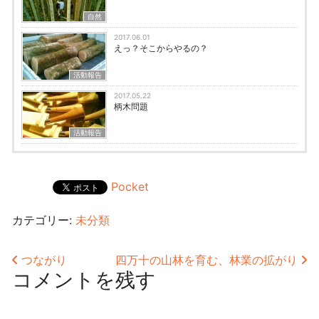
自然
2017.06.01
えっ？そこからやるの？
活動報告
2017.05.22
柄木問題
活動報告
Pocket
カテゴリー:
未分類
投稿ナビゲーション
つながり
四万十の山林を育む、林業の拡がり
コメントを残す