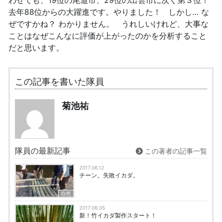
わせても、19位の尾道市、29位の出雲市に次ぐ第３位！
去年88位からの大躍進です。やりました！ しかし… な
ぜですかね？ わかりません。 うれしいけれど、大事な
ことはなぜこんなに評価が上がったのかを分析すること
だと思います。
この記事を書いた隊員
菊池祐
隊員の最新記事
この著者の記事一覧
2017.06.12
チーン。失敗イカダ。
自然
2017.06.05
新！竹イカダ製作スタート！