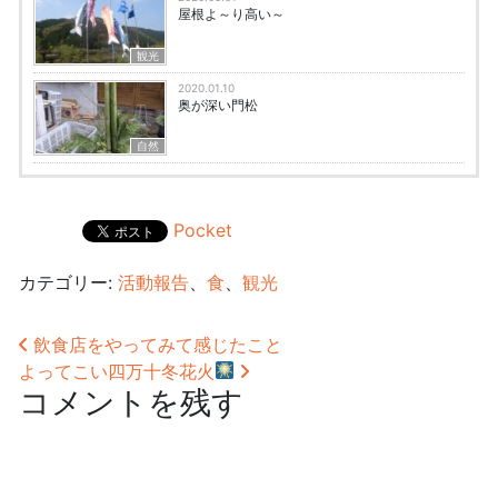
屋根よ～り高い～
観光
2020.01.10
奥が深い門松
自然
Pocket
カテゴリー:
活動報告
、
食
、
観光
投稿ナビゲーション
飲食店をやってみて感じたこと
よってこい四万十冬花火
コメントを残す