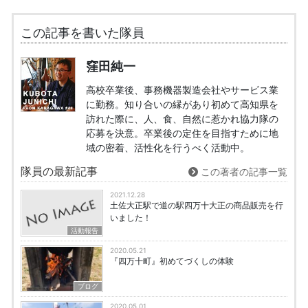
この記事を書いた隊員
窪田純一
高校卒業後、事務機器製造会社やサービス業
に勤務。知り合いの縁があり初めて高知県を
訪れた際に、人、食、自然に惹かれ協力隊の
応募を決意。卒業後の定住を目指すために地
域の密着、活性化を行うべく活動中。
隊員の最新記事
この著者の記事一覧
2021.12.28
土佐大正駅で道の駅四万十大正の商品販売を行
いました！
活動報告
2020.05.21
『四万十町』初めてづくしの体験
ブログ
2020.05.01