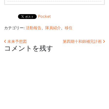
Pocket
カテゴリー:
活動報告
、
隊員紹介
、
移住
投稿ナビゲーション
未来予想図
第四期十和錦補完計画
コメントを残す