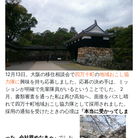
12月13日。大阪の移住相談会で
四万十町
の
地域おこし協
力隊に
興味を持ち応募しました。応募の決め手は、ミッ
ションが明確で先輩隊員がいるということでした。 2
月。書類審査を通った私は再び高知へ。面接をパスし晴
れて四万十町地域おこし協力隊として採用されました。
採用の通知を受けたときの心境は
「本当に受かってしま
った…会社辞めなきゃ」
でした。