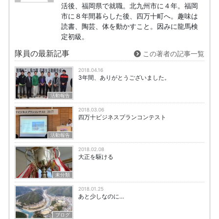
活後、福岡県で就職。北九州市に４年。福岡
市に８年間暮らした後、四万十町へ。趣味は
読書、陶芸、体を動かすこと。因みに龍馬検
定初級。
隊員の最新記事
この著者の記事一覧
2018.04.16
3年間、ありがとうございました。
活動報告
2018.03.06
四万十ビジネスプランコンテスト
活動報告
2018.02.08
大正を駆ける
未分類
2018.01.25
あと少しなのに…
ブログ