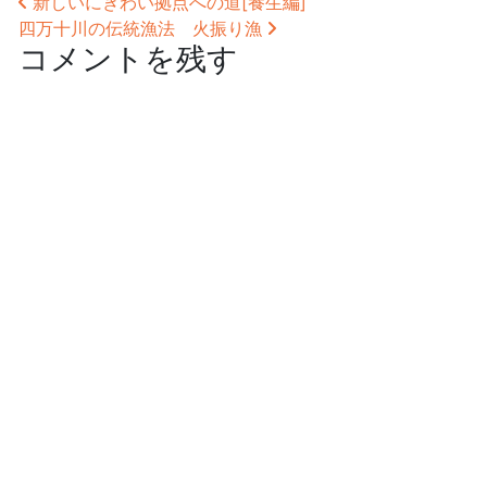
投稿ナビゲーション
新しいにぎわい拠点への道[養生編]
四万十川の伝統漁法 火振り漁
コメントを残す