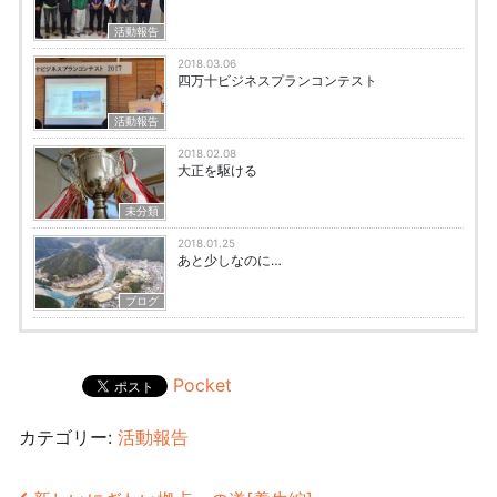
活動報告
2018.03.06
四万十ビジネスプランコンテスト
活動報告
2018.02.08
大正を駆ける
未分類
2018.01.25
あと少しなのに…
ブログ
Pocket
カテゴリー:
活動報告