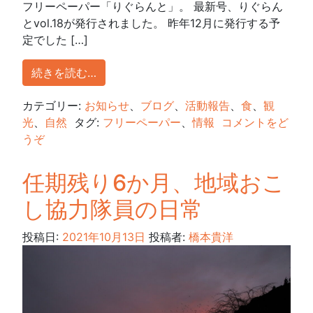
フリーペーパー「りぐらんと」。 最新号、りぐらん
とvol.18が発行されました。 昨年12月に発行する予
定でした […]
続きを読む…
カテゴリー:
お知らせ
、
ブログ
、
活動報告
、
食
、
観
光
、
自然
タグ:
フリーペーパー
、
情報
コメントをど
うぞ
任期残り6か月、地域おこ
し協力隊員の日常
投稿日:
2021年10月13日
投稿者:
橋本貴洋