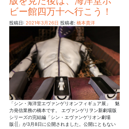
版を見た後は、海洋堂ホ
ビー館四万十へ行こう！
投稿日:
2021年3月26日
投稿者:
橋本貴洋
「シン・海洋堂エヴァンゲリオンフィギュア展」 魅
力発信業務の橋本です。 エヴァンゲリヲン新劇場版
シリーズの完結編「シン・エヴァンゲリオン劇場
版:||」が3月8日に公開されました。公開にともない