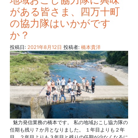
がある皆さま、四万十町
の協力隊はいかがです
か？
投稿日:
2021年8月12日
投稿者:
橋本貴洋
魅力発信業務の橋本です。 私の地域おこし協力隊の
任期も残り７か月となりました。 １年目よりも２年
目、２年目よりも３年目と残りの任期が少なくなるに