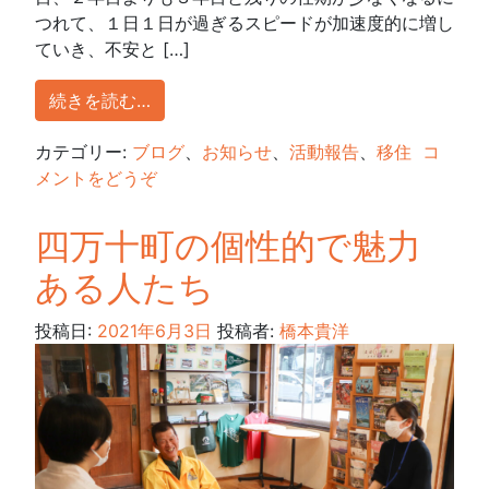
つれて、１日１日が過ぎるスピードが加速度的に増し
ていき、不安と […]
続きを読む…
カテゴリー:
ブログ
、
お知らせ
、
活動報告
、
移住
コ
メントをどうぞ
四万十町の個性的で魅力
ある人たち
投稿日:
2021年6月3日
投稿者:
橋本貴洋