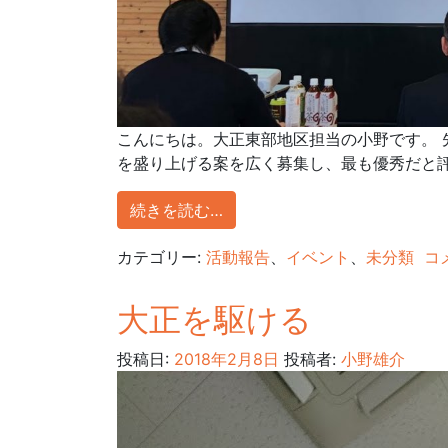
こんにちは。大正東部地区担当の小野です。 
を盛り上げる案を広く募集し、最も優秀だと評価
続きを読む…
カテゴリー:
活動報告
、
イベント
、
未分類
コ
大正を駆ける
投稿日:
2018年2月8日
投稿者:
小野雄介