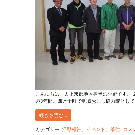
こんにちは。大正東部地区担当の小野です。 
の3年間、四万十町で地域おこし協力隊として、
続きを読む…
カテゴリー:
活動報告
、
イベント
、
移住
コメ