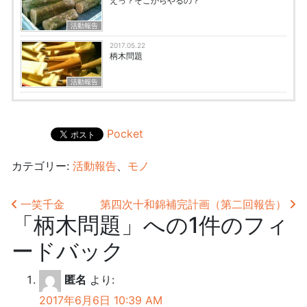
えっ？そこからやるの？
活動報告
2017.05.22
柄木問題
活動報告
Pocket
カテゴリー:
活動報告
、
モノ
投稿ナビゲーション
一笑千金
第四次十和錦補完計画（第二回報告）
「
柄木問題
」への1件のフィ
ードバック
匿名
より:
2017年6月6日 10:39 AM