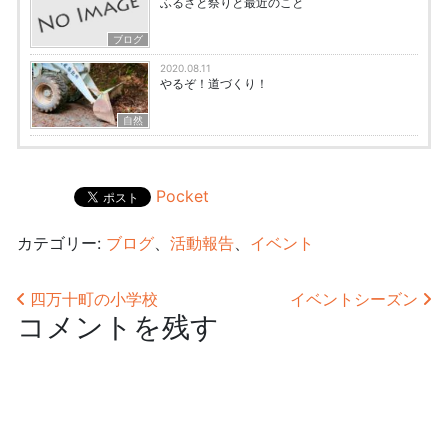
ふるさと祭りと最近のこと
ブログ
2020.08.11
やるぞ！道づくり！
自然
Pocket
カテゴリー:
ブログ
、
活動報告
、
イベント
投稿ナビゲーション
四万十町の小学校
イベントシーズン
コメントを残す