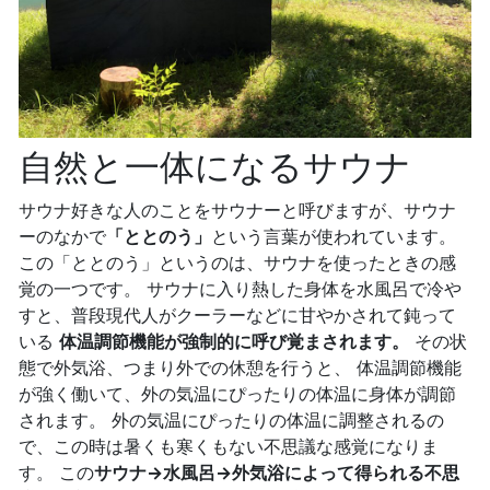
自然と一体になるサウナ
サウナ好きな人のことをサウナーと呼びますが、サウナ
ーのなかで
「ととのう」
という言葉が使われています。
この「ととのう」というのは、サウナを使ったときの感
覚の一つです。 サウナに入り熱した身体を水風呂で冷や
すと、普段現代人がクーラーなどに甘やかされて鈍って
いる
体温調節機能が強制的に呼び覚まされます。
その状
態で外気浴、つまり外での休憩を行うと、 体温調節機能
が強く働いて、外の気温にぴったりの体温に身体が調節
されます。 外の気温にぴったりの体温に調整されるの
で、この時は暑くも寒くもない不思議な感覚になりま
す。 この
サウナ→水風呂→外気浴によって得られる不思