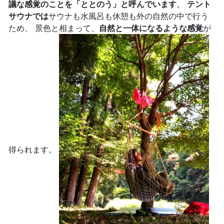
議な感覚のことを「ととのう」と呼んでいます
。
テント
サウナでは
サウナも水風呂も休憩も外の自然の中で行う
ため、 景色と相まって、
自然と一体になるような感覚
が
得られます。