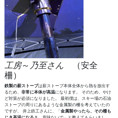
工房
～
乃至さん
（安全
柵）
鉄製の薪ストーブ
は薪ストーブ本体全体から熱を放出す
るため、
非常に本体が高温
になります。 そのため、やけ
ど対策が必須になりました。 最初僕は、スキー場の石油
ストーブの周りにあるような金属製の柵を考えていたの
ですが、 井上鉄工さんに、「
金属製やったら、その柵も
じき高温になる
き、意味ないで」と教えてもらいまし