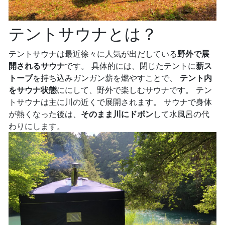
テントサウナとは？
テントサウナは最近徐々に人気が出だしている
野外で展
開されるサウナ
です。 具体的には、閉じたテントに
薪ス
トーブ
を持ち込みガンガン薪を燃やすことで、
テント内
をサウナ状態
ににして、野外で楽しむサウナです。 テン
トサウナは主に川の近くで展開されます。 サウナで身体
が熱くなった後は、
そのまま川にドボン
して水風呂の代
わりにします。