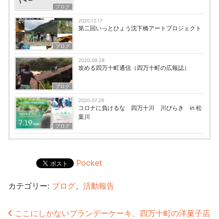
ブログ
2020.12.17
第二回いっとひょう沈下橋アートプロジェクト
ブログ
2020.09.28
攻める四万十町通信（四万十町の広報誌）
ブログ
2020.07.29
コロナに負けるな 四万十川 川びらき in 松
葉川
ブログ
Pocket
カテゴリー:
ブログ
、
活動報告
投稿ナビゲーション
ここにしかないブランデーケーキ、四万十町の洋菓子店