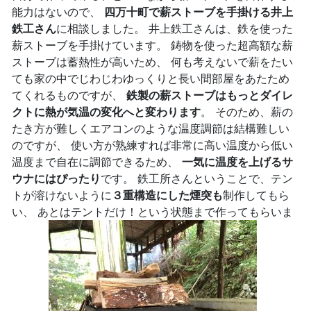
能力はないので、
四万十町で薪ストーブを手掛ける井上
鉄工さん
に相談しました。 井上鉄工さんは、鉄を使った
薪ストーブを手掛けています。 鋳物を使った超高額な薪
ストーブは蓄熱性が高いため、 何も考えないで薪をたい
ても家の中でじわじわゆっくりと長い間部屋をあたため
てくれるものですが、
鉄製の薪ストーブはもっとダイレ
クトに熱が気温の変化へと変わります
。 そのため、薪の
たき方が難しくエアコンのような温度調節は結構難しい
のですが、 使い方が熟練すれば非常に高い温度から低い
温度まで自在に調節できるため、
一気に温度を上げるサ
ウナにはぴったり
です。 鉄工所さんということで、テン
トが溶けないように
３重構造にした煙突も
制作してもら
い、 あとはテントだけ！という状態まで作ってもらいま