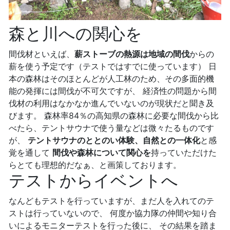
森と川への関心を
間伐材といえば、
薪ストーブの熱源は地域の間伐
からの
薪を使う予定です（テストではすでに使っています） 日
本の森林はそのほとんどが人工林のため、その多面的機
能の発揮には間伐が不可欠ですが、 経済性の問題から間
伐材の利用はなかなか進んでいないのが現状だと聞き及
びます。 森林率84％の高知県の森林に必要な間伐から比
べたら、テントサウナで使う量などは微々たるものです
が、
テントサウナのととのい体験、自然との一体化
と感
覚を通して
間伐や森林について関心を
持っていただけた
らとても理想的だなぁ、と画策しております。
テストからイベントへ
なんどもテストを行っていますが、まだ人を入れてのテ
ストは行っていないので、 何度か協力隊の仲間や知り合
いによるモニターテストを行った後に、 その結果を踏ま