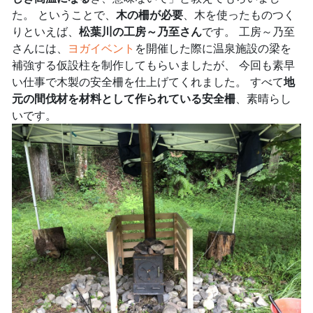
た。 ということで、
木の柵が必要
、木を使ったものつく
りといえば、
松葉川の工房～乃至さん
です。 工房～乃至
さんには、
ヨガイベント
を開催した際に温泉施設の梁を
補強する仮設柱を制作してもらいましたが、 今回も素早
い仕事で木製の安全柵を仕上げてくれました。 すべて
地
元の間伐材を材料として作られている安全柵
、素晴らし
いです。