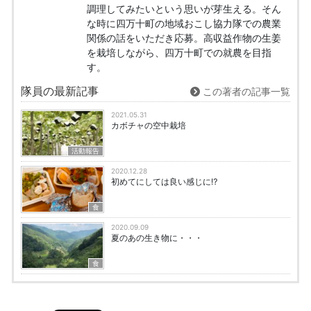
調理してみたいという思いが芽生える。そん
な時に四万十町の地域おこし協力隊での農業
関係の話をいただき応募。高収益作物の生姜
を栽培しながら、四万十町での就農を目指
す。
隊員の最新記事
この著者の記事一覧
2021.05.31
カボチャの空中栽培
活動報告
2020.12.28
初めてにしては良い感じに⁉︎
食
2020.09.09
夏のあの生き物に・・・
食