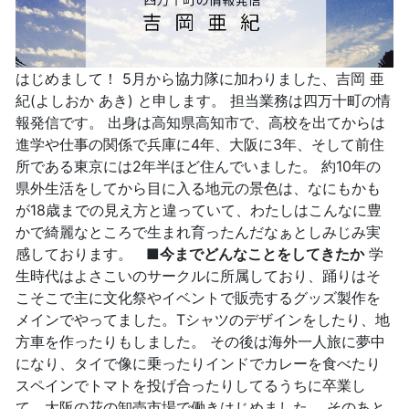
はじめまして！ 5月から協力隊に加わりました、吉岡 亜
紀(よしおか あき) と申します。 担当業務は四万十町の情
報発信です。 出身は高知県高知市で、高校を出てからは
進学や仕事の関係で兵庫に4年、大阪に3年、そして前住
所である東京には2年半ほど住んでいました。 約10年の
県外生活をしてから目に入る地元の景色は、なにもかも
が18歳までの見え方と違っていて、わたしはこんなに豊
かで綺麗なところで生まれ育ったんだなぁとしみじみ実
感しております。
■今までどんなことをしてきたか
学
生時代はよさこいのサークルに所属しており、踊りはそ
こそこで主に文化祭やイベントで販売するグッズ製作を
メインでやってました。Tシャツのデザインをしたり、地
方車を作ったりもしました。 その後は海外一人旅に夢中
になり、タイで像に乗ったりインドでカレーを食べたり
スペインでトマトを投げ合ったりしてるうちに卒業し
て、大阪の花の卸売市場で働きはじめました。 そのあと