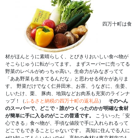
四万十町は食
材がほんとうに素晴らしく、とびきりおいしい食べ物が
そこらじゅうに転がってます。 まずスーパーに売ってる
野菜のレベルがめっちゃ高い。生命力がみなぎってて
「ああ野菜も生きてるんだな」と思わせる何かがありま
す。 野菜だけでなく仁井田米、お茶、うなぎに、生姜、
しいたけ、栗、 豚肉、地鶏などお肉系も充実のラインナ
ップ！（
ふるさと納税の四万十町の返礼品
）
そのへん
のスーパーで、どこで・誰がつくったのかが明確な食材
が簡単に手に入るのがここの普通です。
こういった「安
心できる」食べ物が、手頃な値段で手に入れられるって
どこでもできることじゃないです。 高知に住んでる人に
ぜひ知ってもらいたいのが、高知の食材は東京都内でも