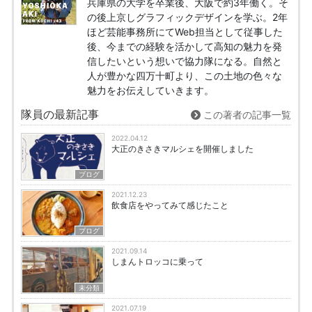
兵庫県の大学を卒業後、大阪で約3年働く。そ
の後上京しグラフィックデザインを学ぶ。2年
ほど芸能事務所にてWeb担当として従事した
後、今までの経験を活かして高知の魅力を発
信したいという想いで協力隊になる。自然と
人が豊かな四万十町より、この土地の色々な
魅力をお伝えしていきます。
隊員の最新記事
この著者の記事一覧
2022.04.12
大正のきさきマルシェを開催しました
ブログ
2021.12.23
飲食店をやってみて感じたこと
ブログ
2021.09.14
しまんトロッコに乗って
未分類
2021.07.19