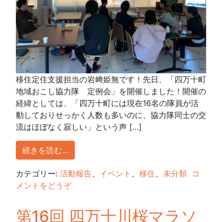
移住定住支援担当の岩﨑姫無です！先日、「四万十町
地域おこし協力隊 定例会」を開催しました！開催の
経緯としては、「四万十町には現在16名の隊員が活
動しておりせっかく人数も多いのに、協力隊同士の交
流はほぼなく寂しい」という声 […]
続きを読む…
カテゴリー:
活動報告
、
イベント
、
移住
、
未分類
コ
メントをどうぞ
第16回 四万十川桜マラソ