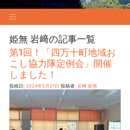
姫無 岩﨑の記事一覧
第1回！「四万十町地域お
こし協力隊定例会」開催
しました！
投稿日:
2024年5月21日
投稿者:
岩﨑 姫無