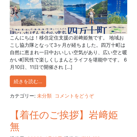
こんにちは！移住定住支援の岩﨑姫無です。 地域お
こし協力隊となって3ヶ月が経ちました。四万十町は
自然に恵まれ一日中おいしい空気があり、広い空と暖
かい町民性で楽しくしまんとライフを堪能中です。 6
月10日、11日で開催され […]
続きを読む…
カテゴリー:
未分類
コメントをどうぞ
【着任のご挨拶】岩﨑姫
無