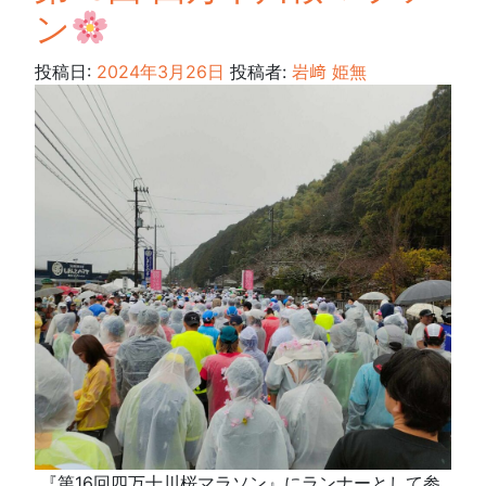
ン
投稿日:
2024年3月26日
投稿者:
岩﨑 姫無
『第16回四万十川桜マラソン』にランナーとして参