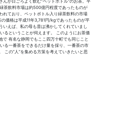
さんが日ごろよく飲む”ペットボトル”のお茶。平
の緑茶飲料市場は約500億円程度であったものが
が使われており、ペットボトル入り緑茶飲料の市場
格は平成11年3,781円/kgであったものが平
 そういえば、私の母も昔は沸かしてくれていまし
いるということが伺えます。 このようにお茶価
地で 有名な静岡でもここ四万十町でも同じこと
ている一番茶をできるだけ量を採り、一番茶の市
。 この”人”を集める方策を考えていきたいと思