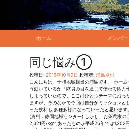
ホーム
メンバー
同じ悩み①
投稿日:
2016年10月9日
投稿者:
浦島卓也
こんにちは。十和地域担当の浦島です。 ホーム
う動いているか「隊員の目を通じて伝わる四万十
しまっていたので、ここはひとつテーマに沿った
ますが、そのなかで今回は自分がミッションとし
った飲料も 多種多様になっていったと思います。ただ
(資料：静岡地域センター) しかし、お茶農家
2,321円/kgであったものが平成26年では1