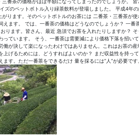
茶・三番茶の価格がほぼ半額になってしまったのでしょうか。 皆
lサイズのペットボトル入り緑茶飲料が登場しました。 平成4年
膨れ上がります。そのペットボトルのお茶には 二番茶・三番茶
えます。 では、一番茶の価格はどうなのでしょうか？ 一番茶の価
ンとなっております。皆さん、最近 急須でお茶を入れたりしますか？
わっています。 そう、一番茶は需要減により価格下落を招いて
労働が決して楽になったわけではありません。これはお茶の産
を上げるためには、どうすればよいのか？ まだ収益性を持っ
ます。ただ一番茶をできるだけ 量を採るには”人”が必要です