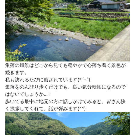
集落の風景はどこから見ても穏やかで心落ち着く景色が
続きます。
私も訪れるたびに癒されています(*´-`)
集落をのんびり歩くだけでも、良い気分転換になるので
はないでしょうか…！
歩いてる最中に地元の方に話しかけてみると、皆さん快
く挨拶してくれて、話が弾みます(^^)