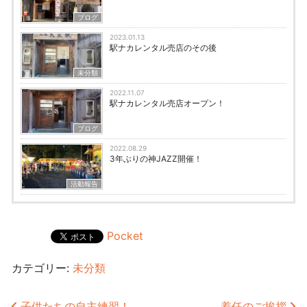
ブログ
2023.01.13
駅ナカレンタル売店のその後
未分類
2022.11.07
駅ナカレンタル売店オープン！
ブログ
2022.08.29
3年ぶりの神JAZZ開催！
活動報告
Pocket
カテゴリー:
未分類
子供たちの自主練習！
着任のご挨拶