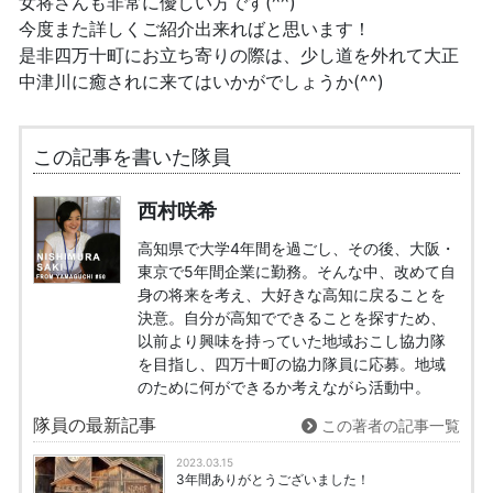
女将さんも非常に優しい方です(^^)
今度また詳しくご紹介出来ればと思います！
是非四万十町にお立ち寄りの際は、少し道を外れて大正
中津川に癒されに来てはいかがでしょうか(^^)
この記事を書いた隊員
西村咲希
高知県で大学4年間を過ごし、その後、大阪・
東京で5年間企業に勤務。そんな中、改めて自
身の将来を考え、大好きな高知に戻ることを
決意。自分が高知でできることを探すため、
以前より興味を持っていた地域おこし協力隊
を目指し、四万十町の協力隊員に応募。地域
のために何ができるか考えながら活動中。
隊員の最新記事
この著者の記事一覧
2023.03.15
3年間ありがとうございました！