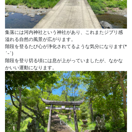
集落には河内神社という神社があり、これまたジブリ感
溢れる自然の風景が広がります。
階段を登るたび心が浄化されてるような気分になります(*
´-`)
階段を登り切る頃には息が上がっていましたが、なかな
かいい運動になります。